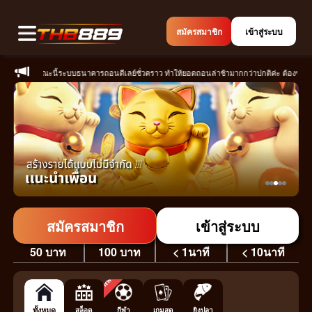
สมัครสมาชิก
เข้าสู่ระบบ
่เดียว⭐️ ขณะนี้ระบบธนาคารถอนดีเลย์ชั่วคราว ทำให้ยอดถอนล่าช้ามากกว่าปกติค่ะ ต้องขออภัยอย
สมัครสมาชิก
เข้าสู่ระบบ
ฝากขั้นต่ำ
ถอนขั้นต่ำ
เวลาฝากเงิน
เวลาถอนเงิน
50 บาท
100 บาท
< 1นาที
< 10นาที
ฟีฟ่า
ทั้งหมด
สล็อต
กีฬา
เกมสด
ยิงปลา