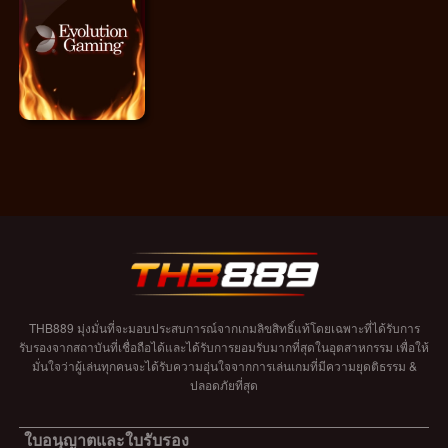
THB889 มุ่งมั่นที่จะมอบประสบการณ์จากเกมลิขสิทธิ์แท้โดยเฉพาะที่ได้รับการ
รับรองจากสถาบันที่เชื่อถือได้และได้รับการยอมรับมากที่สุดในอุตสาหกรรม เพื่อให้
มั่นใจว่าผู้เล่นทุกคนจะได้รับความอุ่นใจจากการเล่นเกมที่มีความยุดติธรรม &
ปลอดภัยที่สุด
ใบอนุญาตและใบรับรอง